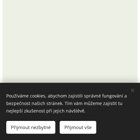
Používáme cookies, abychom zajistili správné fungování a
bezpečnost našich stránek. Tím vám můžeme zajistit tu
nejlepší zkušenost při jejich návštěvě.
© 2025 Všechna práva vyhrazena | Elimu
Přijmout nezbytné
Přijmout vše
Cookies